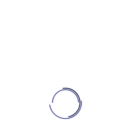
Детекторы непривычности измеряют уровень
различия
Механизмы концентрации направляются на важных
отличиях
Взаимосвязь новых
переживаний с ощущением
существенности момента
Свежие эпизоды механически трактуются как намного
существенные по соотнесению с обыденными. Это
соединено с фундаментальной настройкой нашей
психики, которая толкует нестандартное как
потенциально значимое для выживания и адаптации.
Восприятие важности формируется из-за активации